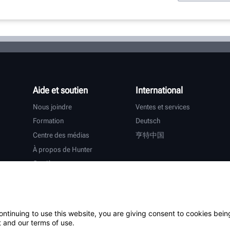
Aide et soutien
International
Nous joindre
Ventes et services
Formation
Deutsch
Centre des médias
亨特中国
À propos de Hunter
Carrières
Assistance supplémentaire
Garantie
ontinuing to use this website, you are giving consent to cookies bein
tiers
 and our terms of use.