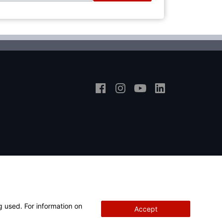
g used. For information on
Accept