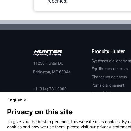
récentes!
Produits Hunter
Systèmes d'alignement
11250 Hunter Dr.
Équilibreurs de roues
Bridgeton, MO 63044
Changeurs de pneus
Ponts d'alignement
+1 (314) 731-0000
Tours à frein
English
Contrôle du véhicule
Équipement connecté
Privacy on this site
Véhicules lourds
To give you the best experience, this website uses cookies. By c
Partenaires équipemen
cookies and how we use them, please visit our privacy statement