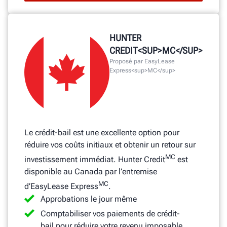
HUNTER
CREDIT<SUP>MC</SUP>
Proposé par EasyLease
Express<sup>MC</sup>
Le crédit-bail est une excellente option pour
réduire vos coûts initiaux et obtenir un retour sur
MC
investissement immédiat. Hunter Credit
est
disponible au Canada par l’entremise
MC
d’EasyLease Express
.
Approbations le jour même
Comptabiliser vos paiements de crédit-
bail pour réduire votre revenu imposable