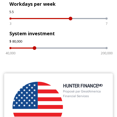
HUNTER FINANCEᴹᴰ
Proposé par GreatAmerica
Financial Services