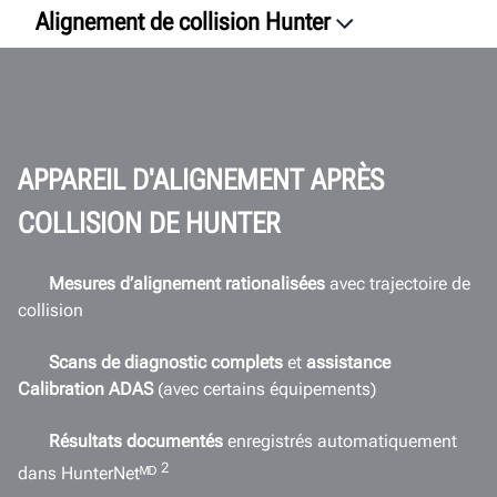
Alignement de collision Hunter
Présentation
Processus
Avantages
Équipement
APPAREIL D'ALIGNEMENT APRÈS
Vidéos
COLLISION DE HUNTER
Logiciels
RSI
Mesures d’alignement rationalisées
avec trajectoire de
collision
Espace de travail
Connectivité
Scans de diagnostic complets
et
assistance
Calibration ADAS
(avec certains équipements)
Documents
Résultats documentés
enregistrés automatiquement
DEMANDER UN DEVIS
2
dans HunterNetᴹᴰ