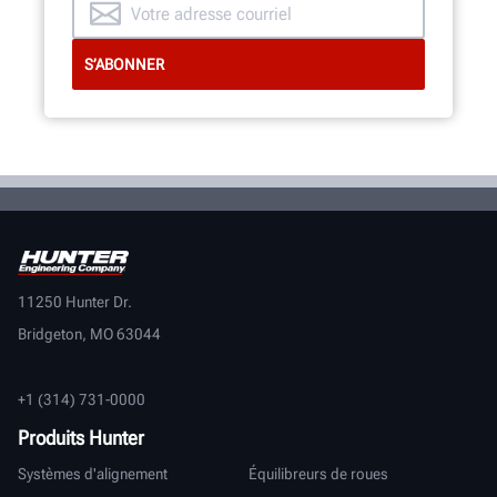
11250 Hunter Dr.
Bridgeton, MO 63044
+1 (314) 731-0000
Produits Hunter
Systèmes d'alignement
Équilibreurs de roues