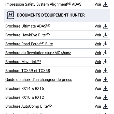
Impression Safety System Alignmentᴹᴰ ADAS
Voir
DOCUMENTS D'ÉQUIPEMENT HUNTER
Brochure Ultimate ADASᴹᴰ
Voir
Brochure HawkEye Eliteᴹᴰ
Voir
Brochure Road Forceᴹᴰ Elite
Voir
Brochure du Revolution<sup>MC</sup>
Voir
Brochure Maverickᴹᴰ
Voir
Brochure TCX59 et TCX58
Voir
Guide de choix d’un changeur de pneus
Voir
Brochure RX14 & RX16
Voir
Brochure RX10 & RX12
Voir
Brochure AutoComp Eliteᴹᴰ
Voir