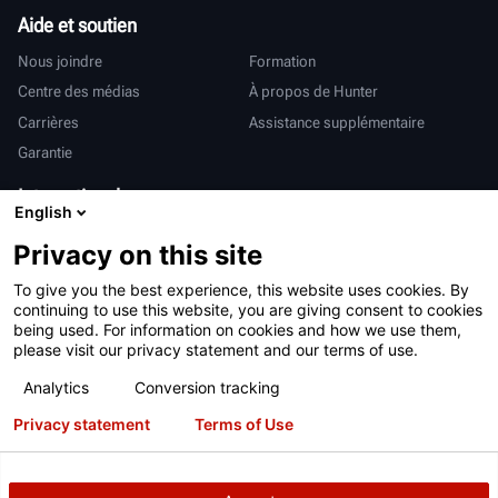
Aide et soutien
Nous joindre
Formation
Centre des médias
À propos de Hunter
Carrières
Assistance supplémentaire
Garantie
International
English
Ventes et services
Deutsch
Privacy on this site
亨特中国
To give you the best experience, this website uses cookies. By
continuing to use this website, you are giving consent to cookies
being used. For information on cookies and how we use them,
please visit our privacy statement and our terms of use.
Analytics
Conversion tracking
Conditions d’utilisation
Déclaration de confidentialité
Privacy statement
Terms of Use
Proposition 65 de Californie
Système RAPI
Brevets
Connexion