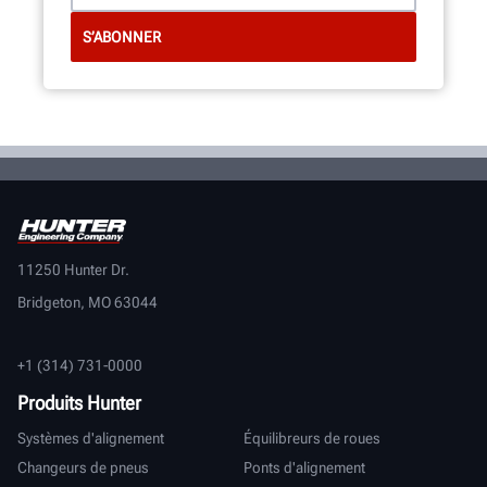
11250 Hunter Dr.
Bridgeton, MO 63044
+1 (314) 731-0000
Produits Hunter
Systèmes d'alignement
Équilibreurs de roues
Changeurs de pneus
Ponts d'alignement