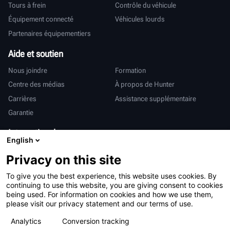
Tours à frein
Contrôle du véhicule
Équipement connecté
Véhicules lourds
Partenaires équipementiers
Aide et soutien
Nous joindre
Formation
Centre des médias
À propos de Hunter
Carrières
Assistance supplémentaire
Garantie
International
English
Ventes et services
Deutsch
Privacy on this site
亨特中国
To give you the best experience, this website uses cookies. By
continuing to use this website, you are giving consent to cookies
being used. For information on cookies and how we use them,
please visit our privacy statement and our terms of use.
Analytics
Conversion tracking