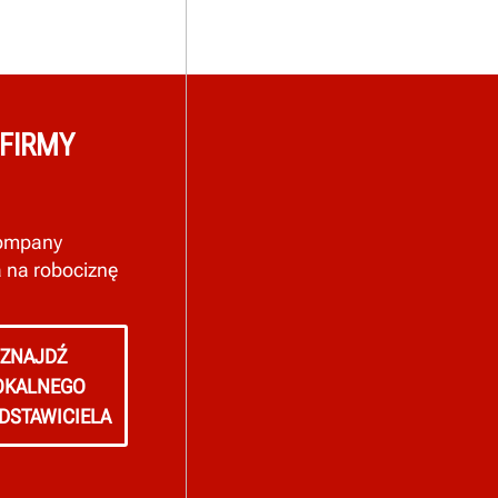
 FIRMY
Company
a na robociznę
ZNAJDŹ
OKALNEGO
DSTAWICIELA