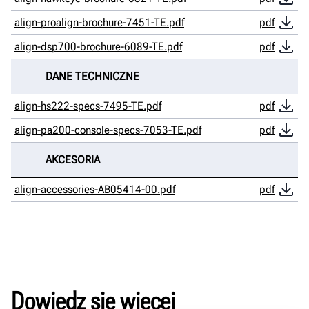
align-proalign-brochure-7451-TE.pdf
pdf
align-dsp700-brochure-6089-TE.pdf
pdf
DANE TECHNICZNE
align-hs222-specs-7495-TE.pdf
pdf
align-pa200-console-specs-7053-TE.pdf
pdf
AKCESORIA
align-accessories-AB05414-00.pdf
pdf
Dowiedz się więcej