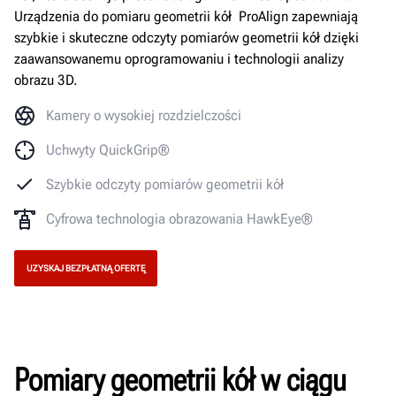
Urządzenia do pomiaru geometrii kół ProAlign zapewniają
szybkie i skuteczne odczyty pomiarów geometrii kół dzięki
zaawansowanemu oprogramowaniu i technologii analizy
obrazu 3D.
Kamery o wysokiej rozdzielczości
Uchwyty QuickGrip®
Szybkie odczyty pomiarów geometrii kół
Cyfrowa technologia obrazowania HawkEye®
UZYSKAJ BEZPŁATNĄ OFERTĘ
Pomiary geometrii kół w ciągu