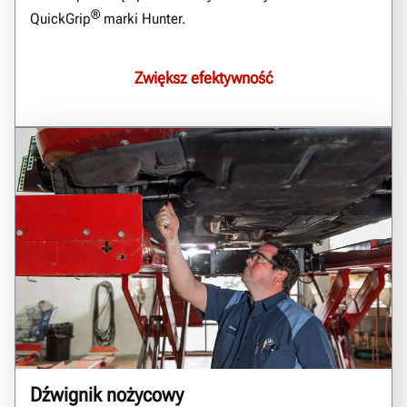
®
QuickGrip
marki Hunter.
Zwiększ efektywność
Dźwignik nożycowy