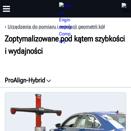
Urządzenia do pomiaru i regulacji geometrii kół
Zoptymalizowane pod kątem szybkości
SZKOLENIA
PRODUKTY
WSPARCIE
O NAS
i wydajności
ProAlign-Hybrid
Przegląd
Właściwości
Dokumenty
Uzyskaj bezpłatną ofertę