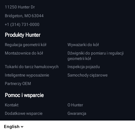
11250 Hunter Dr
Bridgeton, MO 63044
+1 (314) 731-0000
Produkty Hunter
Regulacja geometrii kół
Wyważarki do kół
Montażownice do kół
Dźwigniki do pomiaru i regulacji
geometrii kół
Tokarki do tarcz hamulcowych
Inspekcja pojazdu
Inteligentne wyposażenie
Samochody ciężarowe
Partnerzy OEM
Pomoc i wsparcie
Kontakt
O Hunter
Dodatkowe wsparcie
Gwarancja
Międzynarodowy
English
Sprzedaż i serwis
Deutsch